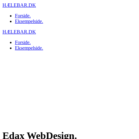
Skip
HÆLEBAR.DK
to
Forside.
content
Eksempelside.
HÆLEBAR.DK
Forside.
Eksempelside.
Edax WebDesign.