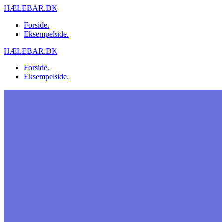
Skip
HÆLEBAR.DK
to
Forside.
content
Eksempelside.
HÆLEBAR.DK
Forside.
Eksempelside.