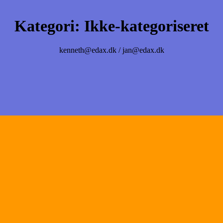
Kategori:
Ikke-kategoriseret
kenneth@edax.dk / jan@edax.dk