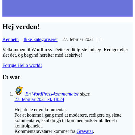
Hej verden!
Kenneth
Ikke-kategoriseret
27. februar 2021
|
1
Velkommen til WordPress. Dette er dit første indlæg. Rediger eller
slet det, og begynd herefter med at skrive!
Indlægsnavigation
Forrige
Forrige
Hello world!
indlæg:
Et svar
En WordPress-kommentator
siger:
27. februar 2021 kl. 18:24
Hej, dette er en kommentar.
For at komme i gang med at moderere, redigere og slette
kommentarer, skal du gå til kommentarskærmbilledet i
kontrolpanelet.
Kommentaravatarer kommer fra
Gravatar
.