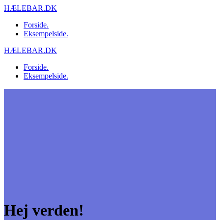
Skip
HÆLEBAR.DK
to
Forside.
content
Eksempelside.
HÆLEBAR.DK
Forside.
Eksempelside.
Hej verden!